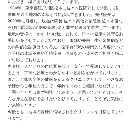
いただき、誠にありがとうございます。
1964年、東京都江戸川区松本に佐々木医院として開業して以
来60年以上地域の皆様と共に歩んできました。先代院長は
2023年に引退し、現在は院長 佐々木髙信と副院長 佐々木俊な
らびに看護師2名医療事務5名と非常勤医師で運営しています。
地域の皆様の「かかりつけ医」として、日々の健康を見守るお
手伝いをさせていただいており、風邪や発熱、生活習慣病など
の内科的な診療はもちろん、循環器領域の専門的な内容および
お子様の体調不良や予防接種、健診など小児科のご相談も幅広
く対応しております。
患者様一人ひとりの声に耳を傾け、安心して受診していただけ
るよう、丁寧な診療とわかりやすい説明を心がけております。
また、ご家族全体の健康を支えるクリニックとして、小さなお
子様からご年配の方まで、年齢を問わずご相談いただけます。
「困ったときはまず相談してみよう」と思っていただける、そ
んな身近な存在でありたいと願っております。どうぞお気軽に
ご来院ください。
今後とも、地域の皆様に信頼されるクリニックを目指してまい
ります。